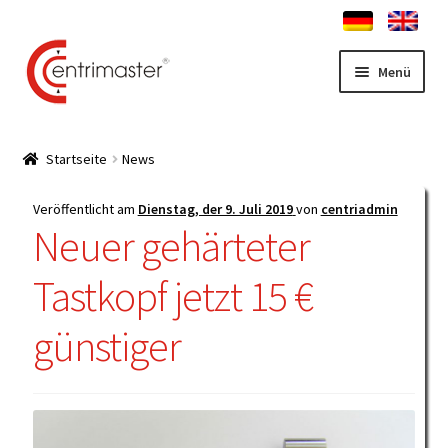
Zur
Zum
Menü
Navigation
Inhalt
springen
springen
Startseite
Startseite
News
News
Veröffentlicht am
Dienstag, der 9. Juli 2019
von
centriadmin
Neuer gehärteter
Unterm
Zentrierständer Shop
auskla
Tastkopf jetzt 15 €
Unterm
Service
auskla
günstiger
Kontakt