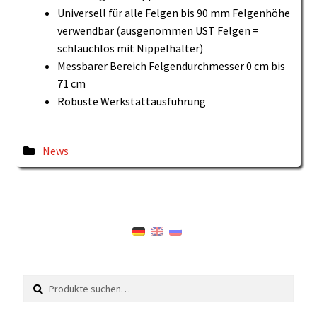
Universell für alle Felgen bis 90 mm Felgenhöhe
verwendbar (ausgenommen UST Felgen =
schlauchlos mit Nippelhalter)
Messbarer Bereich Felgendurchmesser 0 cm bis
71 cm
Robuste Werkstattausführung
Veröffentlicht
News
in
Suche
Suche
nach: