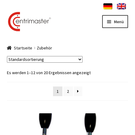
Zur
Zum
Menü
Navigation
Inhalt
springen
springen
Startseite
Startseite
Zubehör
News
Unterm
Zentrierständer Shop
Es werden 1–12 von 20 Ergebnissen angezeigt
auskla
Unterm
Service
1
2
auskla
Kontakt