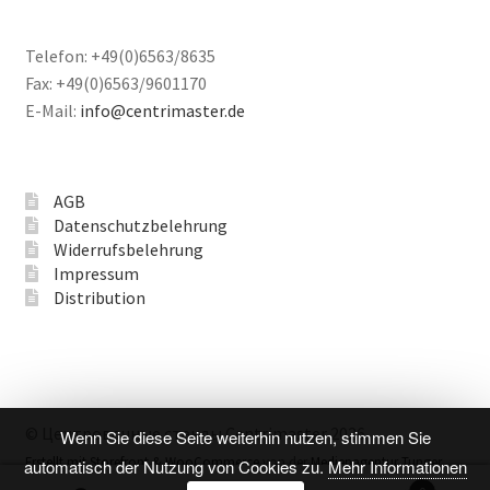
Telefon: +49(0)6563/8635
Fax: +49(0)6563/9601170
E-Mail:
info@centrimaster.de
AGB
Datenschutzbelehrung
Widerrufsbelehrung
Impressum
Distribution
© Центровочные стенды Centrimaster 2026
Wenn Sie diese Seite weiterhin nutzen, stimmen Sie
Erstellt mit Storefront & WooCommerce
von der
Medienagentur Tunger
automatisch der Nutzung von Cookies zu.
Mehr Informationen