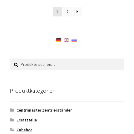
1
2
Suche
Suche
nach:
Produktkategorien
Centrimaster Zentrierständer
Ersatzteile
Zubehör